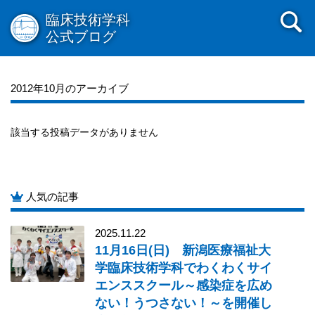
2012年12月
2012年11月
2012年10月
2012年09月
臨床技術学科
2012年08月
2012年07月
2012年06月
2012年05月
公式ブログ
2012年04月
2012年03月
2012年02月
2012年01月
2011年12月
2011年11月
2011年10月
2011年09月
2012年10月のアーカイブ
2011年08月
2011年07月
2011年06月
該当する投稿データがありません
人気の記事
2025.11.22
11月16日(日) 新潟医療福祉大
学臨床技術学科でわくわくサイ
エンススクール～感染症を広め
ない！うつさない！～を開催し