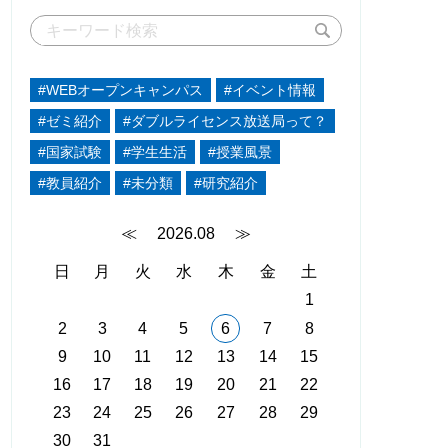
#WEBオープンキャンパス
#イベント情報
#ゼミ紹介
#ダブルライセンス放送局って？
#国家試験
#学生生活
#授業風景
#教員紹介
#未分類
#研究紹介
≪
2026.08
≫
日
月
火
水
木
金
土
1
2
3
4
5
6
7
8
9
10
11
12
13
14
15
16
17
18
19
20
21
22
23
24
25
26
27
28
29
30
31