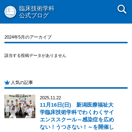
2012年12月
2012年11月
2012年10月
2012年09月
臨床技術学科
2012年08月
2012年07月
2012年06月
2012年05月
公式ブログ
2012年04月
2012年03月
2012年02月
2012年01月
2011年12月
2011年11月
2011年10月
2011年09月
2024年5月のアーカイブ
2011年08月
2011年07月
2011年06月
該当する投稿データがありません
人気の記事
2025.11.22
11月16日(日) 新潟医療福祉大
学臨床技術学科でわくわくサイ
エンススクール～感染症を広め
ない！うつさない！～を開催し